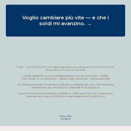
Voglio cambiare più vite — e che i
soldi mi avanzino. →
© 2026 - SUCCESSO ETICO® è un marchio registrato in uso esclusivo di SUCCESSO ETICO S.R.L.
ROMA (RM) VIA NIZZA 53 CAP 00198
Domicilio digitale/PEC
successoetico@pecimprese.it
/ Numero REA di Roma - 1778908
Codice fiscale e P IVA 18334371004 - Capitale sociale 10.000,00 Euro - Società unipersonale
This Website is not a part of Facebook or Facebook Inc. Additionally, this site is NOT endorsed by
Facebook in any way. FACEBOOK is a trademark of FACEBOOK Inc.
Questo sito non fa parte di Facebook o Facebook Inc. Inoltre, questo sito NON è approvato da
Facebook in alcun modo. FACEBOOK è un marchio registrato di FACEBOOK, Inc
Privacy Policy
Disclaimer